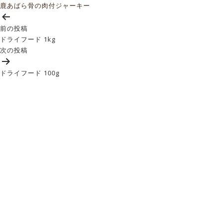
鹿あばら骨の肉付ジャーキー
投
稿
前の投稿
ナ
ドライフード 1kg
ビ
次の投稿
ゲ
ー
ドライフード 100g
シ
ョ
ン